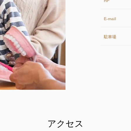
HP
E-mail
​駐車場
​アクセス