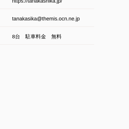
https://tanakashika.jp/
tanakasika@themis.ocn.ne.jp
8台 駐車料金 無料