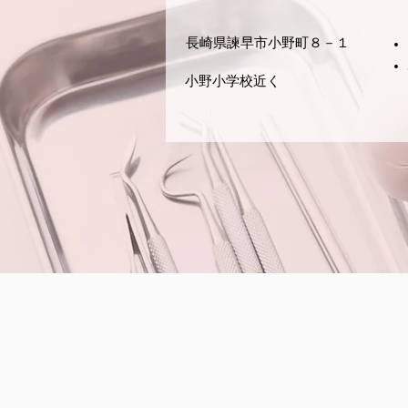
​長崎県諫早市小野町８－１
​小野小学校近く