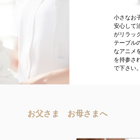
小さなお
安心して
がリラッ
テーブル
なアニメ
を持参さ
で下さい
​お父さま お母さまへ